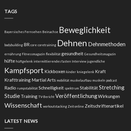
TAGS
Beweglichkeit
Bayersisches Fernsehen
Beinachse
Dehnen
Dehnmethoden
BR
bodybuilding
core
coretraining
gesundheit
ernährung
Fitnessmagazin
flexibilität
Gesundheitsmagazin
hüfte
hüftgelenk
intermittierendes fasten
Interview
jugendliche
Kampfsport
Kickboxen
Kraft
kinder
kniegelenk
Krafttraining
Martial Arts
mobilität
muskelaufbau
muskeln
podcast
Stretching
Radio
Schnelligkeit
Stabilität
rumpstabilität
spektrum
Studie
Veröffentlichung
Training
Wirkungen
TV-Bericht
Wissenschaft
Zeitschriftenartikel
workoutstacking
Zeit online
LATEST NEWS