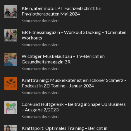
Klein, aber mobil. PT Fachzeitschrift für
Physiotherapeuten Mai 2024
für
Kommentare deaktiviert
Klein,
aber
BR Fitnessmagazin – Workout Stacking – 10minuten
mobil.
Workouts
PT
für
Kommentare deaktiviert
Fachzeitschrift
BR
für
Fitnessmagazin
Wichtiger Muskelaufbau – TV-Bericht im
Physiotherapeuten
–
Mai
Gesundheitsmagazin BR
Workout
2024
für
Kommentare deaktiviert
Stacking
Wichtiger
–
Muskelaufbau
Krafttraining: Muskelkater ist ein schöner Schmerz –
10minuten
–
Workouts
Podcast in ZEITonline – Januar 2024
TV-
für
Kommentare deaktiviert
Bericht
Krafttraining:
im
Muskelkater
Core und Hüftgelenk – Beitrag in Shape Up Business
Gesundheitsmagazin
ist
BR
– Ausgabe 2/2023
ein
für
Kommentare deaktiviert
schöner
Core
Schmerz
und
Kraftsport: Optimales Training – Bericht in:
–