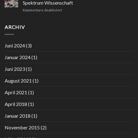
Hüftgelenk
Podcast
Spektrum Wissenschaft
–
in
für
Kommentare deaktiviert
Beitrag
ZEITonline
Kraftsport:
in
–
Optimales
Shape
Januar
Training
ARCHIV
Up
2024
–
Business
Bericht
–
in:
Ausgabe
Juni 2024
(3)
Spektrum
2/2023
Wissenschaft
Januar 2024
(1)
Juni 2023
(1)
August 2021
(1)
April 2021
(1)
April 2018
(1)
Januar 2018
(1)
November 2015
(2)