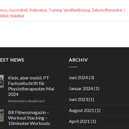
tness
,
Gesundheit
,
Publication
,
Training
,
Veröffentlichung
,
Zeitschriftenartikel
|
ilität
,
Stabilität
TEST NEWS
ARCHIV
Juni 2024
(3)
Klein, aber mobil. PT
Fachzeitschrift für
Januar 2024
(1)
Physiotherapeuten Mai
2024
Juni 2023
(1)
für
Kommentare deaktiviert
Klein,
August 2021
(1)
aber
BR Fitnessmagazin –
mobil.
Workout Stacking –
PT
April 2021
(1)
10minuten Workouts
Fachzeitschrift