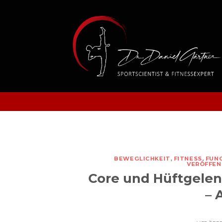
Skip
to
content
BEWEGLICHKEIT
,
FITNESS
,
FUNC
VERÖFFEN
Core und Hüftgelen
– 