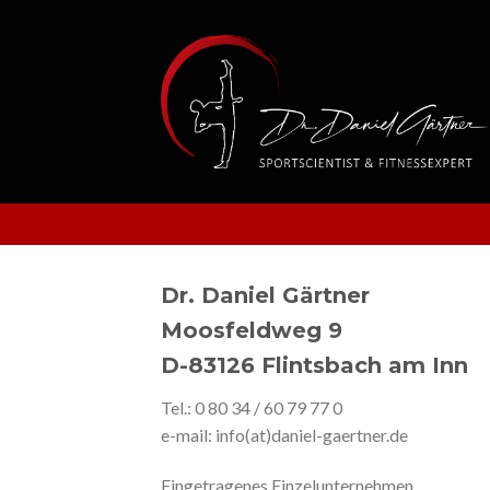
Skip
to
content
Dr. Daniel Gärtner
Moosfeldweg 9
D-83126 Flintsbach am Inn
Tel.: 0 80 34 / 60 79 77 0
e-mail: info(at)daniel-gaertner.de
Eingetragenes Einzelunternehmen