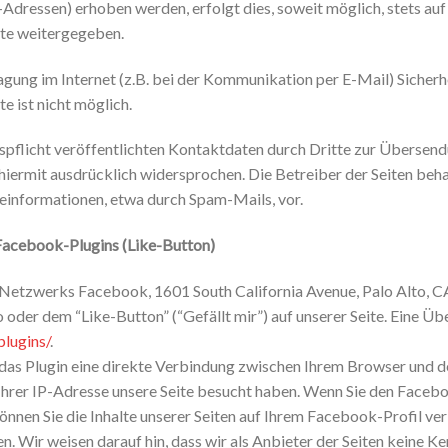
Adressen) erhoben werden, erfolgt dies, soweit möglich, stets auf
tte weitergegeben.
agung im Internet (z.B. bei der Kommunikation per E-Mail) Sicherh
e ist nicht möglich.
flicht veröffentlichten Kontaktdaten durch Dritte zur Übersendu
ermit ausdrücklich widersprochen. Die Betreiber der Seiten behalt
einformationen, etwa durch Spam-Mails, vor.
Facebook-Plugins (Like-Button)
en Netzwerks Facebook, 1601 South California Avenue, Palo Alto, 
der dem “Like-Button” (“Gefällt mir”) auf unserer Seite. Eine Üb
lugins/
.
 das Plugin eine direkte Verbindung zwischen Ihrem Browser und
t Ihrer IP-Adresse unsere Seite besucht haben. Wenn Sie den Faceb
nnen Sie die Inhalte unserer Seiten auf Ihrem Facebook-Profil v
. Wir weisen darauf hin, dass wir als Anbieter der Seiten keine K