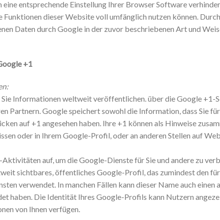
h eine entsprechende Einstellung Ihrer Browser Software verhindern
he Funktionen dieser Website voll umfänglich nutzen können. Durc
benen Daten durch Google in der zuvor beschriebenen Art und We
Google +1
en:
Sie Informationen weltweit veröffentlichen. über die Google +1-S
en Partnern. Google speichert sowohl die Information, dass Sie für
 Klicken auf +1 angesehen haben. Ihre +1 können als Hinweise zus
ssen oder in Ihrem Google-Profil, oder an anderen Stellen auf We
Aktivitäten auf, um die Google-Dienste für Sie und andere zu ver
weit sichtbares, öffentliches Google-Profil, das zumindest den fü
nsten verwendet. In manchen Fällen kann dieser Name auch einen 
et haben. Die Identität Ihres Google-Profils kann Nutzern angeze
onen von Ihnen verfügen.