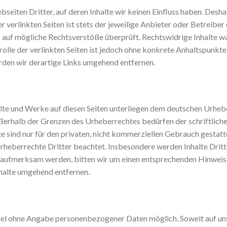
seiten Dritter, auf deren Inhalte wir keinen Einfluss haben. Desha
 verlinkten Seiten ist stets der jeweilige Anbieter oder Betreiber 
 auf mögliche Rechtsverstöße überprüft. Rechtswidrige Inhalte w
rolle der verlinkten Seiten ist jedoch ohne konkrete Anhaltspunkte
en wir derartige Links umgehend entfernen.
halte und Werke auf diesen Seiten unterliegen dem deutschen Urhebe
ßerhalb der Grenzen des Urheberrechtes bedürfen der schriftlich
e sind nur für den privaten, nicht kommerziellen Gebrauch gestattet
rheberrechte Dritter beachtet. Insbesondere werden Inhalte Dritte
 aufmerksam werden, bitten wir um einen entsprechenden Hinwei
halte umgehend entfernen.
egel ohne Angabe personenbezogener Daten möglich. Soweit auf u