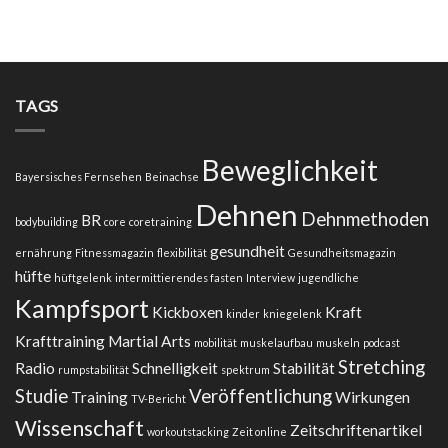
Hüftgelenk
Podcast
–
in
Beitrag
ZEITonline
in
–
Shape
Januar
Up
2024
TAGS
Business
–
Ausgabe
Beweglichkeit
2/2023
Bayersisches Fernsehen
Beinachse
Dehnen
Dehnmethoden
BR
bodybuilding
core
coretraining
gesundheit
ernährung
Fitnessmagazin
flexibilität
Gesundheitsmagazin
hüfte
hüftgelenk
intermittierendes fasten
Interview
jugendliche
Kampfsport
Kickboxen
Kraft
kinder
kniegelenk
Krafttraining
Martial Arts
mobilität
muskelaufbau
muskeln
podcast
Stretching
Radio
Schnelligkeit
Stabilität
rumpstabilität
spektrum
Studie
Veröffentlichung
Training
Wirkungen
TV-Bericht
Wissenschaft
Zeitschriftenartikel
workoutstacking
Zeit online