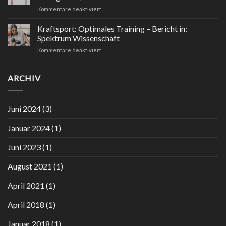
ein
für
Kommentare deaktiviert
schöner
Core
Schmerz
und
Kraftsport: Optimales Training – Bericht in:
–
Hüftgelenk
Podcast
Spektrum Wissenschaft
–
in
für
Kommentare deaktiviert
Beitrag
ZEITonline
Kraftsport:
in
–
Optimales
Shape
Januar
Training
ARCHIV
Up
2024
–
Business
Bericht
–
in:
Ausgabe
Juni 2024
(3)
Spektrum
2/2023
Wissenschaft
Januar 2024
(1)
Juni 2023
(1)
August 2021
(1)
April 2021
(1)
April 2018
(1)
Januar 2018
(1)