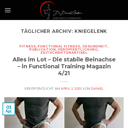
Skip
to
content
TÄGLICHER ARCHIV:
KNIEGELENK
FITNESS
,
FUNCTIONAL FITNESS
,
GESUNDHEIT
,
PUBLICATION
,
VERÖFFENTLICHUNG
,
ZEITSCHRIFTENARTIKEL
Alles im Lot – Die stabile Beinachse
– in Functional Training Magazin
4/21
VERÖFFENTLICHT AM
APRIL 1, 2021
VON
DANIEL
01
Apr.