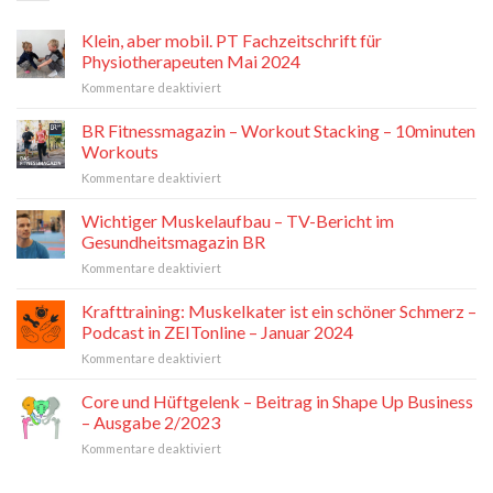
Klein, aber mobil. PT Fachzeitschrift für
Physiotherapeuten Mai 2024
für
Kommentare deaktiviert
Klein,
aber
BR Fitnessmagazin – Workout Stacking – 10minuten
mobil.
Workouts
PT
für
Kommentare deaktiviert
Fachzeitschrift
BR
für
Fitnessmagazin
Wichtiger Muskelaufbau – TV-Bericht im
Physiotherapeuten
–
Mai
Gesundheitsmagazin BR
Workout
2024
für
Kommentare deaktiviert
Stacking
Wichtiger
–
Muskelaufbau
Krafttraining: Muskelkater ist ein schöner Schmerz –
10minuten
–
Workouts
Podcast in ZEITonline – Januar 2024
TV-
für
Kommentare deaktiviert
Bericht
Krafttraining:
im
Muskelkater
Core und Hüftgelenk – Beitrag in Shape Up Business
Gesundheitsmagazin
ist
BR
– Ausgabe 2/2023
ein
für
Kommentare deaktiviert
schöner
Core
Schmerz
und
–