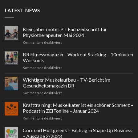
LATEST NEWS
Klein, aber mobil. PT Fachzeitschrift für
Physiotherapeuten Mai 2024
für
Kommentare deaktiviert
Klein,
aber
BR Fitnessmagazin – Workout Stacking – 10minuten
mobil.
Workouts
PT
für
Kommentare deaktiviert
Fachzeitschrift
BR
für
Fitnessmagazin
Wichtiger Muskelaufbau – TV-Bericht im
Physiotherapeuten
–
Mai
Gesundheitsmagazin BR
Workout
2024
für
Kommentare deaktiviert
Stacking
Wichtiger
–
Muskelaufbau
Krafttraining: Muskelkater ist ein schöner Schmerz –
10minuten
–
Workouts
Podcast in ZEITonline – Januar 2024
TV-
für
Kommentare deaktiviert
Bericht
Krafttraining:
im
Muskelkater
Core und Hüftgelenk – Beitrag in Shape Up Business
Gesundheitsmagazin
ist
BR
– Ausgabe 2/2023