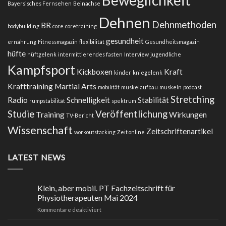
Bayersisches Fernsehen
Beinachse
Dehnen
Dehnmethoden
BR
bodybuilding
core
coretraining
gesundheit
ernährung
Fitnessmagazin
flexibilität
Gesundheitsmagazin
hüfte
hüftgelenk
intermittierendes fasten
Interview
jugendliche
Kampfsport
Kickboxen
Kraft
kinder
kniegelenk
Krafttraining
Martial Arts
mobilität
muskelaufbau
muskeln
podcast
Stretching
Radio
Schnelligkeit
Stabilität
rumpstabilität
spektrum
Studie
Veröffentlichung
Training
Wirkungen
TV-Bericht
Wissenschaft
Zeitschriftenartikel
workoutstacking
Zeit online
LATEST NEWS
Klein, aber mobil. PT Fachzeitschrift für
Physiotherapeuten Mai 2024
für
Kommentare deaktiviert
Klein,