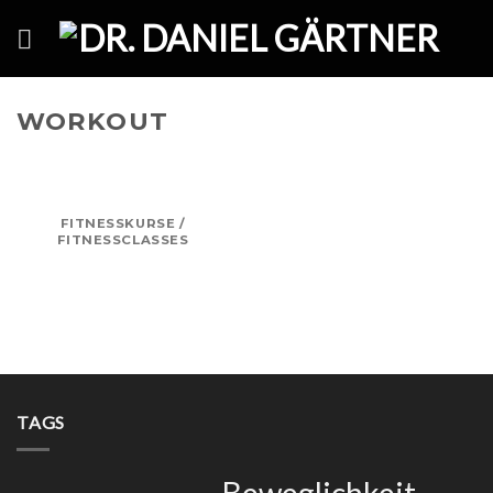
Skip
to
content
WORKOUT
FITNESSKURSE /
FITNESSCLASSES
TAGS
Beweglichkeit