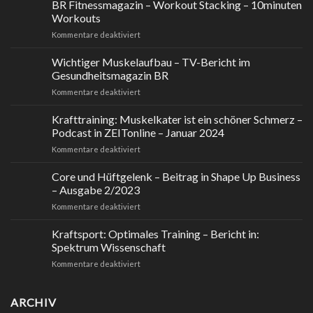
aber
BR Fitnessmagazin – Workout Stacking – 10minuten
mobil.
Workouts
PT
für
Kommentare deaktiviert
Fachzeitschrift
BR
für
Fitnessmagazin
Wichtiger Muskelaufbau – TV-Bericht im
Physiotherapeuten
–
Mai
Gesundheitsmagazin BR
Workout
2024
für
Kommentare deaktiviert
Stacking
Wichtiger
–
Muskelaufbau
Krafttraining: Muskelkater ist ein schöner Schmerz –
10minuten
–
Workouts
Podcast in ZEITonline – Januar 2024
TV-
für
Kommentare deaktiviert
Bericht
Krafttraining:
im
Muskelkater
Core und Hüftgelenk – Beitrag in Shape Up Business
Gesundheitsmagazin
ist
BR
– Ausgabe 2/2023
ein
für
Kommentare deaktiviert
schöner
Core
Schmerz
und
Kraftsport: Optimales Training – Bericht in:
–
Hüftgelenk
Podcast
Spektrum Wissenschaft
–
in
für
Kommentare deaktiviert
Beitrag
ZEITonline
Kraftsport:
in
–
Optimales
Shape
Januar
Training
ARCHIV
Up
2024
–
Business