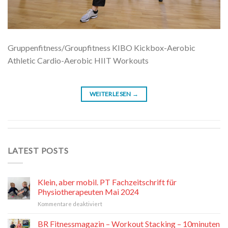
Gruppenfitness/Groupfitness KIBO Kickbox-Aerobic
Athletic Cardio-Aerobic HIIT Workouts
WEITERLESEN
→
LATEST POSTS
Klein, aber mobil. PT Fachzeitschrift für
Physiotherapeuten Mai 2024
für
Kommentare deaktiviert
Klein,
aber
BR Fitnessmagazin – Workout Stacking – 10minuten