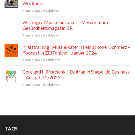
mobil.
Workouts
PT
für
Kommentare deaktiviert
Fachzeitschrift
BR
für
Fitnessmagazin
Wichtiger Muskelaufbau – TV-Bericht im
Physiotherapeuten
–
Mai
Gesundheitsmagazin BR
Workout
2024
für
Kommentare deaktiviert
Stacking
Wichtiger
–
Muskelaufbau
Krafttraining: Muskelkater ist ein schöner Schmerz –
10minuten
–
Workouts
Podcast in ZEITonline – Januar 2024
TV-
für
Kommentare deaktiviert
Bericht
Krafttraining:
im
Muskelkater
Core und Hüftgelenk – Beitrag in Shape Up Business
Gesundheitsmagazin
ist
BR
– Ausgabe 2/2023
ein
für
Kommentare deaktiviert
schöner
Core
Schmerz
und
–
Hüftgelenk
Podcast
–
in
Beitrag
ZEITonline
in
–
Shape
Januar
Up
2024
TAGS
Business