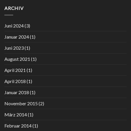
Optimales
Shape
Januar
Training
ARCHIV
Up
2024
–
Business
Bericht
–
in:
Ausgabe
Juni 2024
(3)
Spektrum
2/2023
Wissenschaft
Januar 2024
(1)
Juni 2023
(1)
August 2021
(1)
April 2021
(1)
April 2018
(1)
Januar 2018
(1)
November 2015
(2)
März 2014
(1)
Februar 2014
(1)