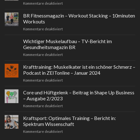
für
Kommentare deaktiviert
Klein,
aber
BR Fitnessmagazin – Workout Stacking – 10minuten
mobil.
Workouts
PT
für
Kommentare deaktiviert
Fachzeitschrift
BR
für
Fitnessmagazin
Wichtiger Muskelaufbau – TV-Bericht im
Physiotherapeuten
–
Mai
Gesundheitsmagazin BR
Workout
2024
für
Kommentare deaktiviert
Stacking
Wichtiger
–
Muskelaufbau
Krafttraining: Muskelkater ist ein schöner Schmerz –
10minuten
–
Workouts
Podcast in ZEITonline – Januar 2024
TV-
für
Kommentare deaktiviert
Bericht
Krafttraining:
im
Muskelkater
Core und Hüftgelenk – Beitrag in Shape Up Business
Gesundheitsmagazin
ist
BR
– Ausgabe 2/2023
ein
für
Kommentare deaktiviert
schöner
Core
Schmerz
und
Kraftsport: Optimales Training – Bericht in:
–
Hüftgelenk
Podcast
Spektrum Wissenschaft
–
in
für
Kommentare deaktiviert
Beitrag
ZEITonline
Kraftsport:
in
–