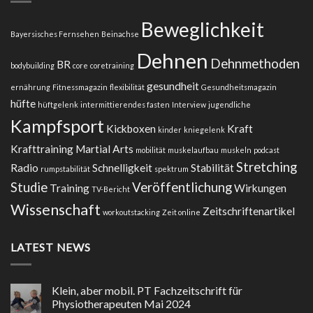
–
Ausgabe
Beweglichkeit
2/2023
Bayersisches Fernsehen
Beinachse
Dehnen
Dehnmethoden
BR
bodybuilding
core
coretraining
gesundheit
ernährung
Fitnessmagazin
flexibilität
Gesundheitsmagazin
hüfte
hüftgelenk
intermittierendes fasten
Interview
jugendliche
Kampfsport
Kickboxen
Kraft
kinder
kniegelenk
Krafttraining
Martial Arts
mobilität
muskelaufbau
muskeln
podcast
Stretching
Radio
Schnelligkeit
Stabilität
rumpstabilität
spektrum
Studie
Veröffentlichung
Training
Wirkungen
TV-Bericht
Wissenschaft
Zeitschriftenartikel
workoutstacking
Zeit online
LATEST NEWS
Klein, aber mobil. PT Fachzeitschrift für
Physiotherapeuten Mai 2024