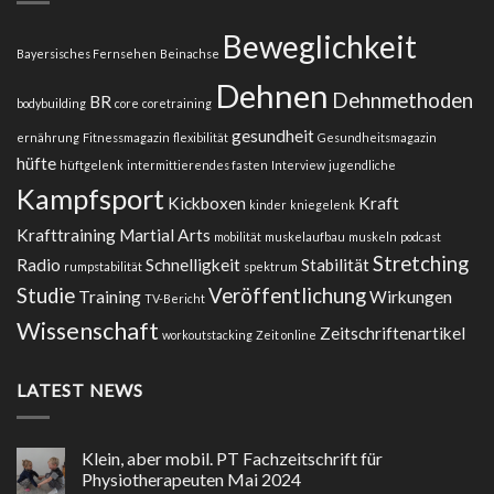
–
Ausgabe
Beweglichkeit
2/2023
Bayersisches Fernsehen
Beinachse
Dehnen
Dehnmethoden
BR
bodybuilding
core
coretraining
gesundheit
ernährung
Fitnessmagazin
flexibilität
Gesundheitsmagazin
hüfte
hüftgelenk
intermittierendes fasten
Interview
jugendliche
Kampfsport
Kickboxen
Kraft
kinder
kniegelenk
Krafttraining
Martial Arts
mobilität
muskelaufbau
muskeln
podcast
Stretching
Radio
Schnelligkeit
Stabilität
rumpstabilität
spektrum
Studie
Veröffentlichung
Training
Wirkungen
TV-Bericht
Wissenschaft
Zeitschriftenartikel
workoutstacking
Zeit online
LATEST NEWS
Klein, aber mobil. PT Fachzeitschrift für
Physiotherapeuten Mai 2024