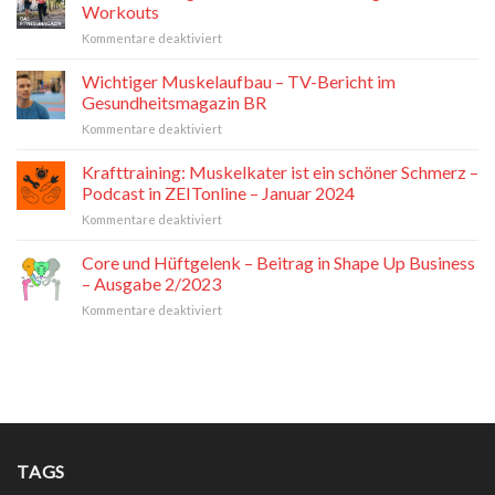
mobil.
Workouts
PT
für
Kommentare deaktiviert
Fachzeitschrift
BR
für
Fitnessmagazin
Wichtiger Muskelaufbau – TV-Bericht im
Physiotherapeuten
–
Mai
Gesundheitsmagazin BR
Workout
2024
für
Kommentare deaktiviert
Stacking
Wichtiger
–
Muskelaufbau
Krafttraining: Muskelkater ist ein schöner Schmerz –
10minuten
–
Workouts
Podcast in ZEITonline – Januar 2024
TV-
für
Kommentare deaktiviert
Bericht
Krafttraining:
im
Muskelkater
Core und Hüftgelenk – Beitrag in Shape Up Business
Gesundheitsmagazin
ist
BR
– Ausgabe 2/2023
ein
für
Kommentare deaktiviert
schöner
Core
Schmerz
und
–
Hüftgelenk
Podcast
–
in
Beitrag
ZEITonline
in
–
Shape
Januar
Up
2024
TAGS
Business