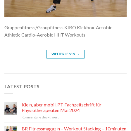
Gruppenfitness/Groupfitness KIBO Kickbox-Aerobic
Athletic Cardio-Aerobic HIIT Workouts
WEITERLESEN
→
LATEST POSTS
Klein, aber mobil. PT Fachzeitschrift für
Physiotherapeuten Mai 2024
für
Kommentare deaktiviert
Klein,
aber
BR Fitnessmagazin – Workout Stacking – 10minuten