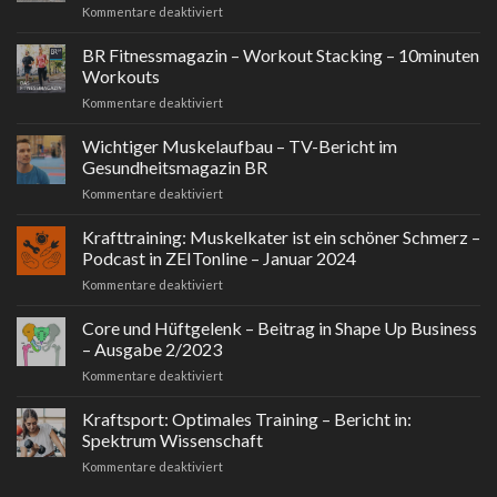
für
Kommentare deaktiviert
Klein,
aber
BR Fitnessmagazin – Workout Stacking – 10minuten
mobil.
Workouts
PT
für
Kommentare deaktiviert
Fachzeitschrift
BR
für
Fitnessmagazin
Wichtiger Muskelaufbau – TV-Bericht im
Physiotherapeuten
–
Mai
Gesundheitsmagazin BR
Workout
2024
für
Kommentare deaktiviert
Stacking
Wichtiger
–
Muskelaufbau
Krafttraining: Muskelkater ist ein schöner Schmerz –
10minuten
–
Workouts
Podcast in ZEITonline – Januar 2024
TV-
für
Kommentare deaktiviert
Bericht
Krafttraining:
im
Muskelkater
Core und Hüftgelenk – Beitrag in Shape Up Business
Gesundheitsmagazin
ist
BR
– Ausgabe 2/2023
ein
für
Kommentare deaktiviert
schöner
Core
Schmerz
und
Kraftsport: Optimales Training – Bericht in:
–
Hüftgelenk
Podcast
Spektrum Wissenschaft
–
in
für
Kommentare deaktiviert
Beitrag
ZEITonline
Kraftsport:
in
–