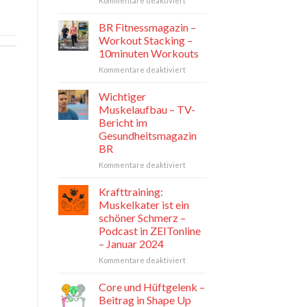
Kommentare deaktiviert
Klein,
aber
BR Fitnessmagazin –
mobil.
Workout Stacking –
PT
10minuten Workouts
Fachzeitschrift
für
Kommentare deaktiviert
für
BR
Physiotherapeuten
Fitnessmagazin
Mai
Wichtiger
–
2024
Muskelaufbau – TV-
Workout
Bericht im
Stacking
Gesundheitsmagazin
–
BR
10minuten
Workouts
für
Kommentare deaktiviert
Wichtiger
Muskelaufbau
Krafttraining:
–
Muskelkater ist ein
TV-
schöner Schmerz –
Bericht
Podcast in ZEITonline
im
– Januar 2024
Gesundheitsmagazin
BR
für
Kommentare deaktiviert
Krafttraining:
Muskelkater
Core und Hüftgelenk –
ist
Beitrag in Shape Up
ein