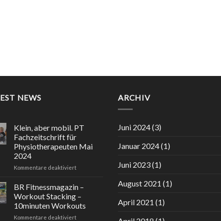
TEST NEWS
ARCHIV
Juni 2024
(3)
Klein, aber mobil. PT
Fachzeitschrift für
Januar 2024
(1)
Physiotherapeuten Mai
2024
Juni 2023
(1)
für
Kommentare deaktiviert
Klein,
August 2021
(1)
aber
BR Fitnessmagazin –
mobil.
Workout Stacking –
PT
April 2021
(1)
10minuten Workouts
Fachzeitschrift
für
Kommentare deaktiviert
für
April 2018
(1)