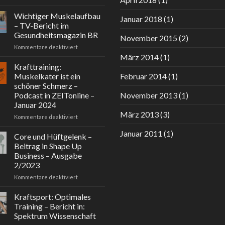
BR
Physiotherapeuten
Fitnessmagazin
Mai
Wichtiger Muskelaufbau
Januar 2018
(1)
–
2024
– TV-Bericht im
Workout
Gesundheitsmagazin BR
November 2015
(2)
Stacking
für
Kommentare deaktiviert
–
Wichtiger
10minuten
März 2014
(1)
Muskelaufbau
Workouts
Krafttraining:
–
Muskelkater ist ein
Februar 2014
(1)
TV-
schöner Schmerz –
Bericht
Podcast in ZEITonline –
November 2013
(1)
im
Januar 2024
Gesundheitsmagazin
März 2013
(3)
BR
für
Kommentare deaktiviert
Krafttraining:
Januar 2011
(1)
Muskelkater
Core und Hüftgelenk –
ist
Beitrag in Shape Up
ein
Business – Ausgabe
schöner
2/2023
Schmerz
–
für
Kommentare deaktiviert
Podcast
Core
in
und
Kraftsport: Optimales
ZEITonline
Hüftgelenk
Training – Bericht in:
–
–
Spektrum Wissenschaft
Januar
Beitrag