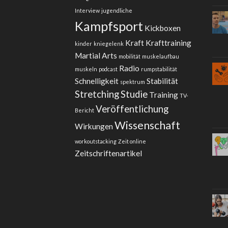
Interview
jugendliche
Kampfsport
Kickboxen
Kraft
Krafttraining
kinder
kniegelenk
Martial Arts
mobilität
muskelaufbau
Radio
muskeln
podcast
rumpstabilität
Schnelligkeit
Stabilität
spektrum
Stretching
Studie
Training
TV-
Veröffentlichung
Bericht
Wissenschaft
Wirkungen
workoutstacking
Zeit online
Zeitschriftenartikel