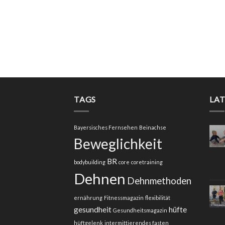
TAGS
LA
Bayersisches Fernsehen
Beinachse
Beweglichkeit
BR
bodybuilding
core
coretraining
Dehnen
Dehnmethoden
ernährung
Fitnessmagazin
flexibilität
gesundheit
hüfte
Gesundheitsmagazin
hüftgelenk
intermittierendes fasten